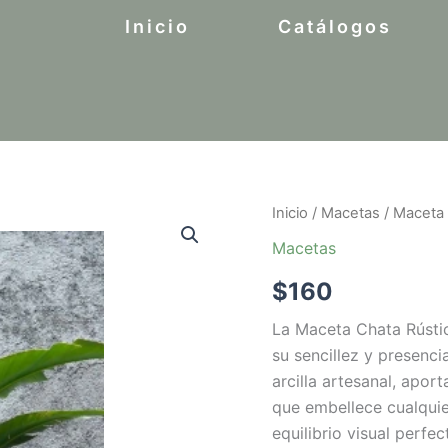
Inicio
Catálogos
Inicio
/
Macetas
/ Maceta 
Macetas
$
160
La Maceta Chata Rústic
su sencillez y presenci
arcilla artesanal, apor
que embellece cualquie
equilibrio visual perfe