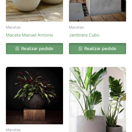
Macetas
Macetas
Maceta Manuel Antonio
Jardinera Cubo
Realizar pedido
Realizar pedido
Macetas