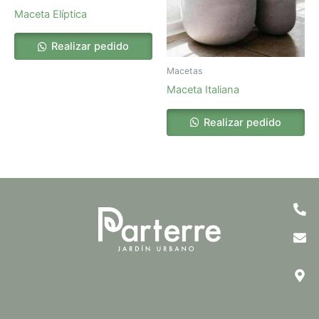
Maceta Elíptica
Realizar pedido
Macetas
Maceta Italiana
Realizar pedido