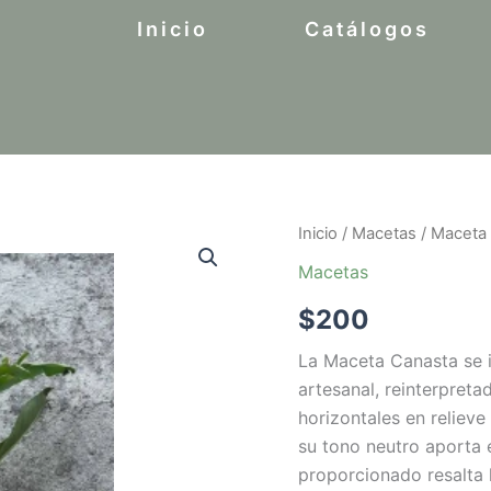
Inicio
Catálogos
Inicio
/
Macetas
/ Maceta
Macetas
$
200
La Maceta Canasta se in
artesanal, reinterpreta
horizontales en reliev
su tono neutro aporta e
proporcionado resalta 