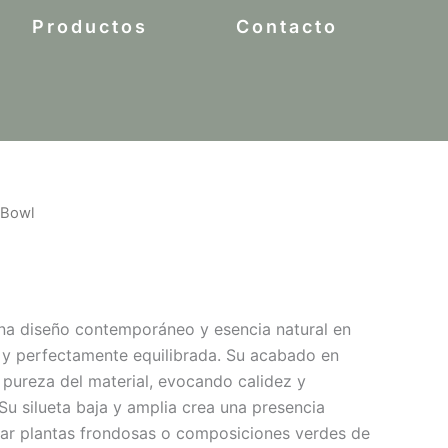
Productos
Contacto
 Bowl
ce
ge:
0
a diseño contemporáneo y esencia natural en
ough
y perfectamente equilibrada. Su acabado en
20
la pureza del material, evocando calidez y
 Su silueta baja y amplia crea una presencia
lzar plantas frondosas o composiciones verdes de