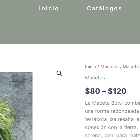
Inicio
Catálogos
Inicio
/
Macetas
/ Maceta
Pri
Macetas
ran
$
80
–
$
120
$8
La Maceta Bowl combin
thr
una forma redondeada 
$1
terracota lisa resalta 
conexión con la tierra.
serena, ideal para rea