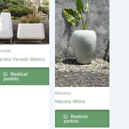
cetas
ceta Venado Blanco
Realizar
pedido
Macetas
Maceta White
Realizar
pedido