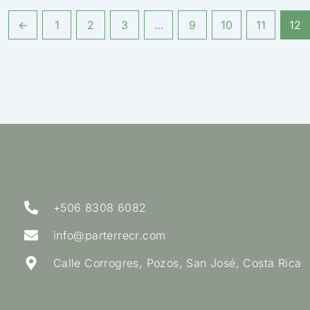
←
1
2
3
…
9
10
11
12
+506 8308 6082
info@parterrecr.com
Calle Corrogres, Pozos, San José, Costa Rica